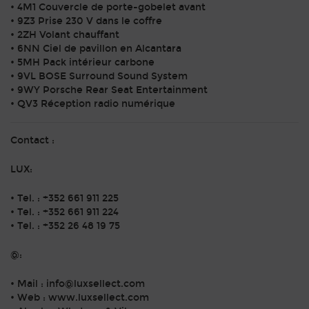
• 4M1 Couvercle de porte-gobelet avant
• 9Z3 Prise 230 V dans le coffre
• 2ZH Volant chauffant
• 6NN Ciel de pavillon en Alcantara
• 5MH Pack intérieur carbone
• 9VL BOSE Surround Sound System
• 9WY Porsche Rear Seat Entertainment
• QV3 Réception radio numérique
Contact :
LUX:
• Tel. : +352 661 911 225
•⁠ ⁠Tel. : +352 661 911 224
•⁠ ⁠Tel. : +352 26 48 19 75
@:
• Mail : info@luxsellect.com
• Web : www.luxsellect.com