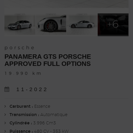
+6
porsche
PANAMERA GTS PORSCHE
APPROVED FULL OPTIONS
19.990 km
11-2022
Carburant :
Essence
Transmission :
Automatique
Cylindrée :
3.996 Cm3
Puissance :
480 CV - 353 kW