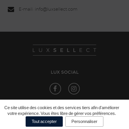
E-mail: info
@lux
sellect.com
LUX SOCIAL
©
LuxSELLect
Mentions légales
Politique
Ce site utilise des cookies et des services tiers afin d'améliorer
•
•
votre expérience. Vous êtes libre de gérer vos préférences.
de confidentialité
Politique de cookies
•
•
Préférences de cookies
Tout accepter
Personnaliser