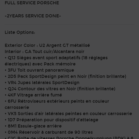
FULL SERVICE PORSCHE
-2YEARS SERVICE DONE-
Liste Options:
Exterior Color : U2 Argent GT métallisé
Interior : GA Tout cuir/Alcantara noir
• Q1J Sièges avant sport adaptatifs (18 réglages
électriques) avec Pack mémoire
• 3FU Toit ouvrant panoramique
• 2D5 Pack SportDesign peint en Noir (finition brillante)
• VR4 Jupes latérales SportDesign
• QJ4 Contour des vitres en Noir (finition brillante)
• 4KF Vitrage arrière fumé
• 6FU Rétroviseurs extérieurs peints en couleur
carrosserie
• VK5 Sorties d'air latérales peintes en couleur carrosserie
• 1D7 Préparation pour dispositif d'attelage
• 8M1 Essuie-glace arrière
• 0M4 Réservoir à carburant de 90 litres
• G1G Boîte de vitesses Porsche Doppelkupplung (PDK) à 8