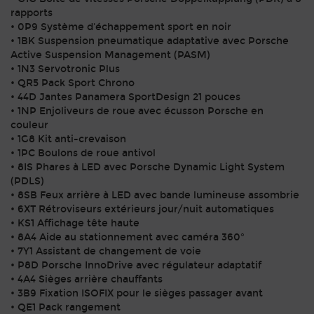
rapports
• 0P9 Système d'échappement sport en noir
• 1BK Suspension pneumatique adaptative avec Porsche
Active Suspension Management (PASM)
• 1N3 Servotronic Plus
• QR5 Pack Sport Chrono
• 44D Jantes Panamera SportDesign 21 pouces
• 1NP Enjoliveurs de roue avec écusson Porsche en
couleur
• 1G8 Kit anti-crevaison
• 1PC Boulons de roue antivol
• 8IS Phares à LED avec Porsche Dynamic Light System
(PDLS)
• 8SB Feux arrière à LED avec bande lumineuse assombrie
• 6XT Rétroviseurs extérieurs jour/nuit automatiques
• KS1 Affichage tête haute
• 8A4 Aide au stationnement avec caméra 360°
• 7Y1 Assistant de changement de voie
• P8D Porsche InnoDrive avec régulateur adaptatif
• 4A4 Sièges arrière chauffants
• 3B9 Fixation ISOFIX pour le sièges passager avant
• QE1 Pack rangement