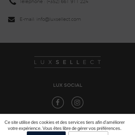
Téléphone : (+352) 661 911 224
E-mail: info
@lux
sellect.com
LUX SOCIAL
©
LuxSELLect
Mentions légales
Politique
Ce site utilise des cookies et des services tiers afin d'améliorer
•
•
votre expérience. Vous êtes libre de gérer vos préférences.
de confidentialité
Politique de cookies
•
•