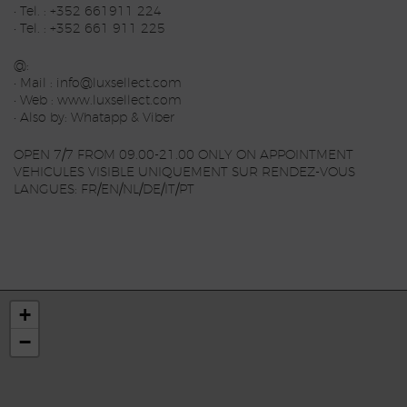
• Tel. : +352 661911 224
• Tel. : +352 661 911 225
@:
• Mail : info@luxsellect.com
• Web : www.luxsellect.com
• Also by: Whatapp & Viber
OPEN 7/7 FROM 09.00-21.00 ONLY ON APPOINTMENT
VEHICULES VISIBLE UNIQUEMENT SUR RENDEZ-VOUS
LANGUES: FR/EN/NL/DE/IT/PT
+
−