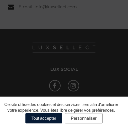
E-mail: info
@lux
sellect.com
LUX SOCIAL
©
LuxSELLect
Mentions légales
Politique
Ce site utilise des cookies et des services tiers afin d'améliorer
•
•
votre expérience. Vous êtes libre de gérer vos préférences.
de confidentialité
Politique de cookies
•
•
Préférences de cookies
Tout accepter
Personnaliser