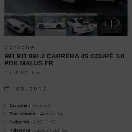
+12
porsche
991 911 991.2 CARRERA 4S COUPÉ 3.0
PDK MALUS FR
44.000 km
03-2017
Carburant :
Essence
Transmission :
Automatique
Cylindrée :
2.981 Cm3
Puissance :
420 CV - 309 kW