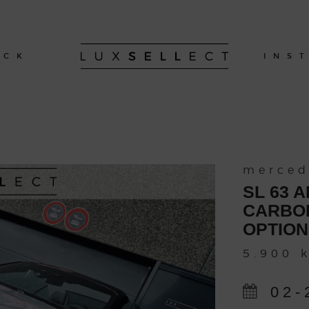
OCK
INS
merced
SL 63 
CARBON
OPTION
5.900 
02-