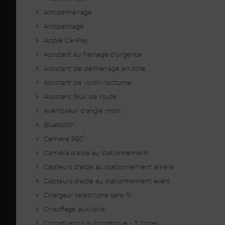
Antidémarrage
Antipatinage
Apple CarPlay
Assistant au freinage d'urgence
Assistant de démarrage en côte
Assistant de vision nocturne
Assistant feux de route
Avertisseur d'angle mort
Bluetooth
Caméra 360°
Caméra d'aide au stationnement
Capteurs d'aide au stationnement arrière
Capteurs d'aide au stationnement avant
Chargeur téléphone sans fil
Chauffage auxiliaire
Climatisation automatique - 3 zones