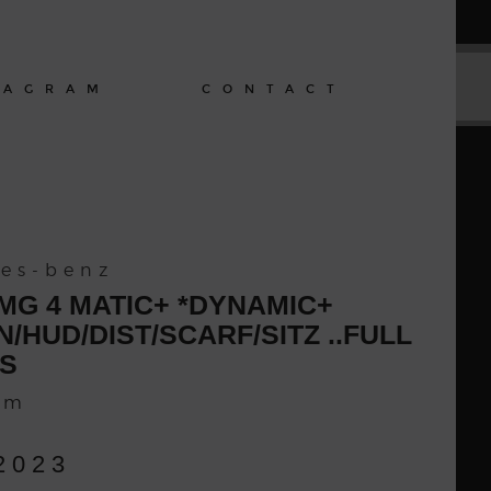
TAGRAM
CONTACT
es-benz
AMG 4 MATIC+ *DYNAMIC+
/HUD/DIST/SCARF/SITZ ..FULL
S
km
2023