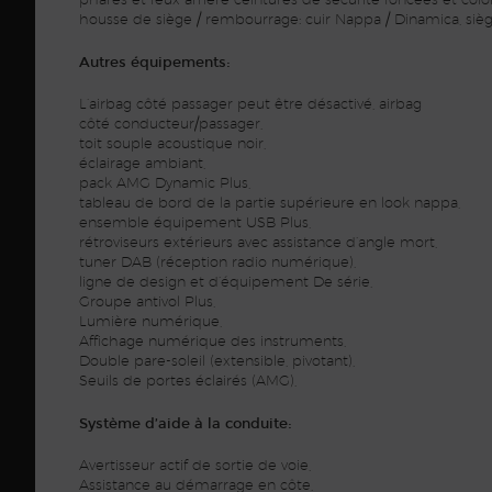
phares et feux arrière ceintures de sécurité foncées et colo
housse de siège / rembourrage: cuir Nappa / Dinamica, si
Autres équipements:
L’airbag côté passager peut être désactivé, airbag
côté conducteur/passager,
toit souple acoustique noir,
éclairage ambiant,
pack AMG Dynamic Plus,
tableau de bord de la partie supérieure en look nappa,
ensemble équipement USB Plus,
rétroviseurs extérieurs avec assistance d’angle mort,
tuner DAB (réception radio numérique),
ligne de design et d’équipement De série,
Groupe antivol Plus,
Lumière numérique,
Affichage numérique des instruments,
Double pare-soleil (extensible, pivotant),
Seuils de portes éclairés (AMG),
Système d’aide à la conduite:
Avertisseur actif de sortie de voie,
Assistance au démarrage en côte,