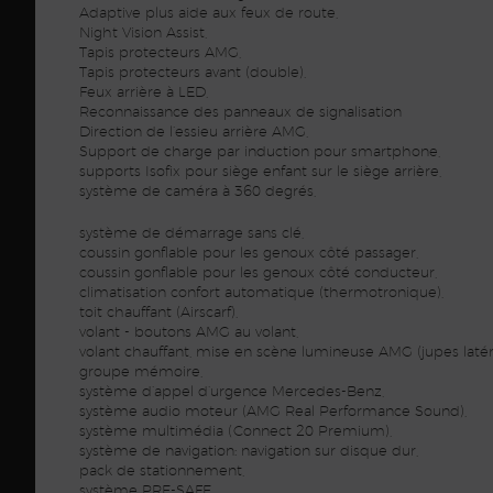
Adaptive plus aide aux feux de route,
Night Vision Assist,
Tapis protecteurs AMG,
Tapis protecteurs avant (double),
Feux arrière à LED,
Reconnaissance des panneaux de signalisation
Direction de l’essieu arrière AMG,
Support de charge par induction pour smartphone,
supports Isofix pour siège enfant sur le siège arrière,
système de caméra à 360 degrés,
système de démarrage sans clé,
coussin gonflable pour les genoux côté passager,
coussin gonflable pour les genoux côté conducteur,
climatisation confort automatique (thermotronique),
toit chauffant (Airscarf),
volant - boutons AMG au volant,
volant chauffant, mise en scène lumineuse AMG (jupes latéra
groupe mémoire,
système d’appel d’urgence Mercedes-Benz,
système audio moteur (AMG Real Performance Sound),
système multimédia (Connect 20 Premium),
système de navigation: navigation sur disque dur,
pack de stationnement,
système PRE-SAFE,