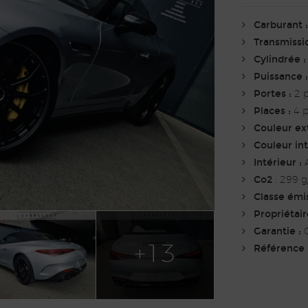
Carburant :
Transmissio
Cylindrée :
Puissance :
Portes :
2 p
Places :
4 p
Couleur ext
Couleur int.
Intérieur :
A
Co2
: 299 
Classe émis
Propriétaire
Garantie :
G
+13
Référence 