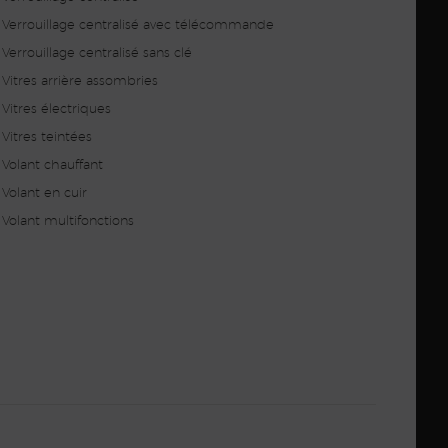
Verrouillage centralisé avec télécommande
Verrouillage centralisé sans clé
Vitres arrière assombries
Vitres électriques
Vitres teintées
Volant chauffant
Volant en cuir
Volant multifonctions