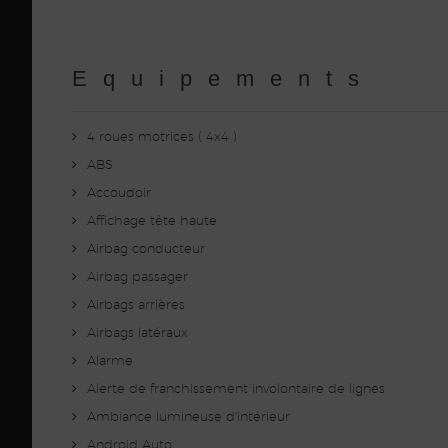
Equipements
4 roues motrices ( 4x4 )
ABS
Accoudoir
Affichage tête haute
Airbag conducteur
Airbag passager
Airbags arrières
Airbags latéraux
Alarme
Alerte de franchissement involontaire de lignes
Ambiance lumineuse d'intérieur
Android Auto