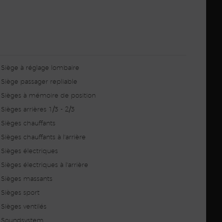
Siège à réglage lombaire
Siège passager repliable
Sièges à mémoire de position
Sièges arrières 1/3 - 2/3
Sièges chauffants
Sièges chauffants à l'arrière
Sièges électriques
Sièges électriques à l'arrière
Sièges massants
Sièges sport
Sièges ventilés
Soundsystem