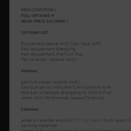
NEW CONDITION !!
FULL OPTIONS !!!
NEUE PREIS 220.000€ !
OPTIONS LIST:
Équipement spécial: AMG Track Pace (APP),
Pack équipement: Energizing,
Pack équipement: Premium Plus,
Pack extérieur carbone (AMG),
Intérieur:
garniture pièces carbone (AMG),
Garniture de toit MANUFAKTUR microfibre noire,
filtre à air d’habitacle (Energizing Air Control Plus),
volant (AMG Performance, Nappa / Dinamica),
Exterieur :
jantes LM avant/arrière:9.5x21 / 11x21 (AMG, multi-rayons, no
peinture métallisée,