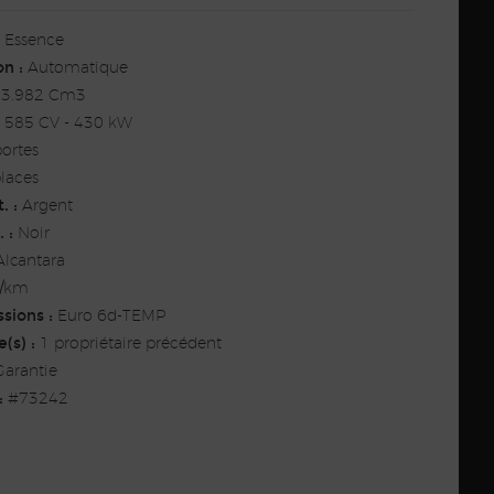
Essence
n :
Automatique
3.982 Cm3
585 CV - 430 kW
ortes
laces
. :
Argent
 :
Noir
lcantara
g/km
sions :
Euro 6d-TEMP
(s) :
1 propriétaire précédent
arantie
:
#73242