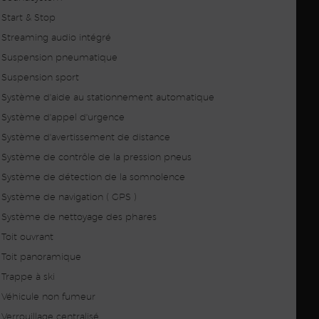
Start & Stop
Streaming audio intégré
Suspension pneumatique
Suspension sport
Système d'aide au stationnement automatique
Système d'appel d'urgence
Système d'avertissement de distance
Système de contrôle de la pression pneus
Système de détection de la somnolence
Système de navigation ( GPS )
Système de nettoyage des phares
Toit ouvrant
Toit panoramique
Trappe à ski
Véhicule non fumeur
Verrouillage centralisé