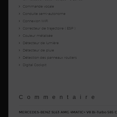
Commande vocale
Conduite semi-autonome
Connexion WiFi
Correcteur de trajectoire ( ESP )
Couleur métalisée
Détecteur de lumière
Détecteur de pluie
Détection des panneaux routiers
Digital Cockpit
Commentaire
MERCEDES-BENZ SL63 AMG 4MATIC+ V8 Bi-Turbo 585 