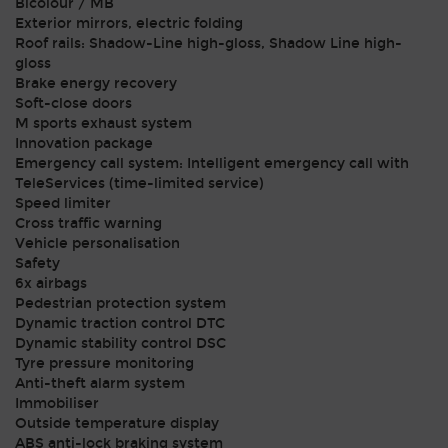
Bicolour / MB
Exterior mirrors, electric folding
Roof rails: Shadow-Line high-gloss, Shadow Line high-
gloss
Brake energy recovery
Soft-close doors
M sports exhaust system
Innovation package
Emergency call system: Intelligent emergency call with
TeleServices (time-limited service)
Speed ​​limiter
Cross traffic warning
Vehicle personalisation
Safety
6x airbags
Pedestrian protection system
Dynamic traction control DTC
Dynamic stability control DSC
Tyre pressure monitoring
Anti-theft alarm system
Immobiliser
Outside temperature display
ABS anti-lock braking system