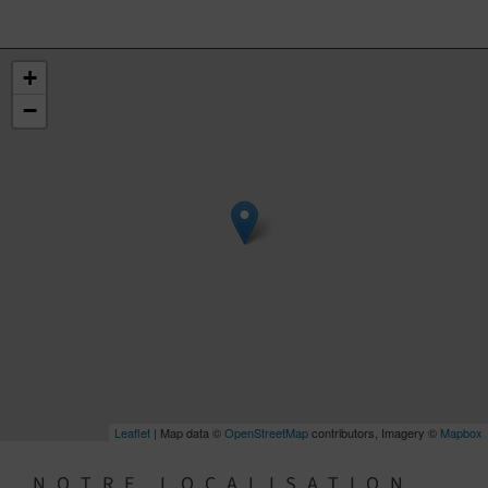
+
−
Leaflet
| Map data ©
OpenStreetMap
contributors, Imagery ©
Mapbox
NOTRE LOCALISATION