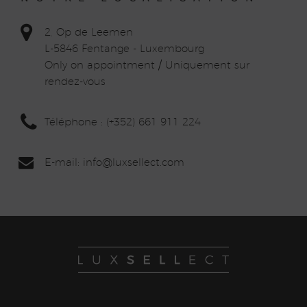
2, Op de Leemen
L-5846 Fentange - Luxembourg
Only on appointment / Uniquement sur
rendez-vous
Téléphone : (+352) 661 911 224
E-mail: info
@lux
sellect.com