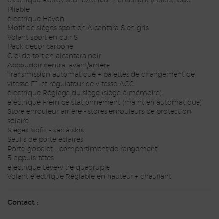
électrique Rétroviseur extérieur + chauffant & électrique.
Pliable
électrique Hayon
Motif de sièges sport en Alcantara S en gris
Volant sport en cuir S
Pack décor carbone
Ciel de toit en alcantara noir
Accoudoir central avant/arrière
Transmission automatique + palettes de changement de
vitesse F1 et régulateur de vitesse ACC
électrique Réglage du siège (siège à mémoire)
électrique Frein de stationnement (maintien automatique)
Store enrouleur arrière - stores enrouleurs de protection
solaire
Sièges Isofix - sac à skis
Seuils de porte éclairés
Porte-gobelet - compartiment de rangement
5 appuis-têtes
électrique Lève-vitre quadruple
Volant électrique Réglable en hauteur + chauffant
Contact :