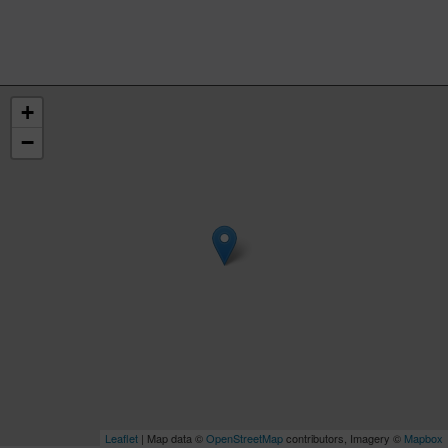
+
−
Leaflet
| Map data ©
OpenStreetMap
contributors, Imagery ©
Mapbox