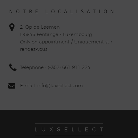
NOTRE LOCALISATION
2, Op de Leemen
L-5846 Fentange - Luxembourg
Only on appointment / Uniquement sur
rendez-vous
Téléphone : (+352) 661 911 224
E-mail: info
@lux
sellect.com