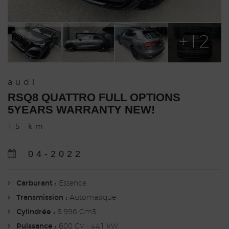
+12
audi
RSQ8 QUATTRO FULL OPTIONS
5YEARS WARRANTY NEW!
15 km
04-2022
Carburant :
Essence
Transmission :
Automatique
Cylindrée :
3.996 Cm3
Puissance :
600 CV - 441 kW