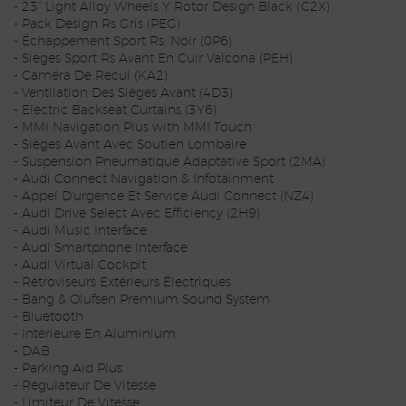
- 23” Light Alloy Wheels Y Rotor Design Black (C2X)
- Pack Design Rs Gris (PEG)
- Échappement Sport Rs, Noir (0P6)
- Sièges Sport Rs Avant En Cuir Valcona (PEH)
- Caméra De Recul (KA2)
- Ventilation Des Sièges Avant (4D3)
- Electric Backseat Curtains (3Y6)
- MMI Navigation Plus with MMI Touch
- Sièges Avant Avec Soutien Lombaire
- Suspension Pneumatique Adaptative Sport (2MA)
- Audi Connect Navigation & Infotainment
- Appel D'urgence Et Service Audi Connect (NZ4)
- Audi Drive Select Avec Efficiency (2H9)
- Audi Music Interface
- Audi Smartphone Interface
- Audi Virtual Cockpit
- Rétroviseurs Extérieurs Électriques
- Bang & Olufsen Premium Sound System
- Bluetooth
- Intérieure En Aluminium
- DAB
- Parking Aid Plus
- Régulateur De Vitesse
- Limiteur De Vitesse