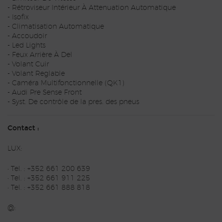
- Rétroviseur Intérieur À Attenuation Automatique
- Isofix
- Climatisation Automatique
- Accoudoir
- Led Lights
- Feux Arrière À Del
- Volant Cuir
- Volant Reglable
- Caméra Multifonctionnelle (QK1)
- Audi Pre Sense Front
- Syst. De contrôle de la pres. des pneus
Contact :
LUX:
• Tel. : +352 661 200 639
• Tel. : +352 661 911 225
• Tel. : +352 661 888 818
@: