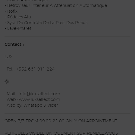
- Coffre Automatique
- Rétroviseur Intérieur À Atténuation Automatique
- Isofix
- Pédales Alu
- Syst. De Contrôle De La Pres. Des Pneus
- Lave-Phares
Contact :
LUX:
• Tel. : +352 661 911 224
@:
• Mail : info@luxsellect.com
• Web : www.luxsellect.com
• Also by: Whatapp & Viber
OPEN 7/7 FROM 09.00-21.00 ONLY ON APPOINTMENT
VEHICULES VISIBLE UNIQUEMENT SUR RENDEZ-VOUS