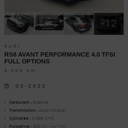
+12
audi
RS6 AVANT PERFORMANCE 4.0 TFSI
FULL OPTIONS
5.000 km
03-2022
Carburant :
Essence
Transmission :
Automatique
Cylindrée :
3.996 Cm3
Puissance :
600 CV - 441 kW