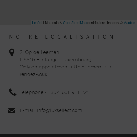
Leaflet
| Map data ©
OpenStreetMap
contributors, Imagery ©
Mapbox
NOTRE LOCALISATION
2, Op de Leemen
L-5846 Fentange - Luxembourg
Only on appointment / Uniquement sur
rendez-vous
Téléphone : (+352) 661 911 224
E-mail: info
@lux
sellect.com