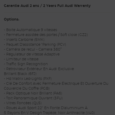
Garantie Audi 2 ans / 2 Years Full Audi Warranty
Options:
- Boite Automatique 9 vitesses
- Fermeture assistée des portes / Soft close (GZ2)
- Inserts Carbone (5MK)
- Paquet D'assistance "Parking (PCV)
- Caméra de recul - Camera 360°
- Régulateur de vitesse Adaptive
- Limiteur de vitesse
- Traffic Sign Recognition
- Rétroviseur Extérieur En Audi Exclusive
Brillant Black (6FJ)
- Hd Matrix Led-Lights (PXF)
- Clé De Confort Avec Fermeture Électrique Et Ouverture Du
Couvercle Du Coffre (PGB)
- Pack Optique Noir Brillant (PA6)
- Toit Panoramique Ouvrant (3FU)
- Vitres Foncées (QL5)
- Roues Audi Sport 22" En Fonte D'aluminium À
5 Rayons En V Design Trapèze, Noir Anthracite (V40)